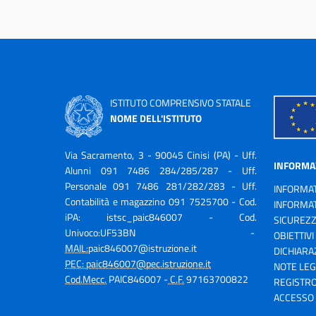
ISTITUTO COMPRENSIVO STATALE
NOME DELL'ISTITUTO
Via Sacramento, 3 - 90045 Cinisi (PA) - Uff.
INFORMA
Alunni
091 7486 284/285/287 - Uff.
Personale 091 7486 281/282/283 - Uff.
INFORMAT
Contabilità e magazzino 091 7525700
- Cod.
INFORMAT
iPA: istsc_paic846007 - Cod.
SICUREZ
Univoco:UF53BN -
OBIETTIVI
MAIL:
paic846007@istruzione.it
DICHIARAZ
PEC:
paic846007@pec.istruzione.it
NOTE LEG
Cod.Mecc.
PAIC846007 -
C.F.
97163700822
REGISTRO
ACCESSO 