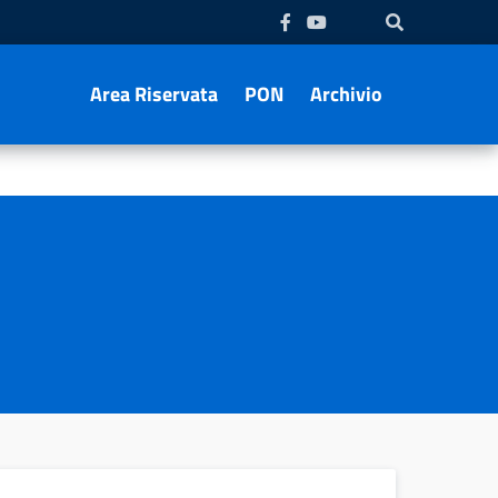
Area Riservata
PON
Archivio