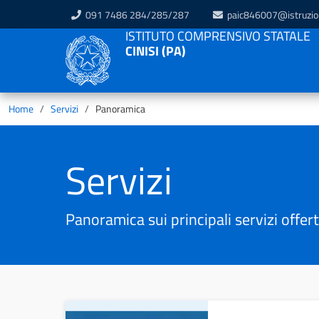
091 7486 284/285/287
paic846007@istruzion
ISTITUTO COMPRENSIVO STATALE
CINISI (PA)
Home
Servizi
Panoramica
Servizi
Panoramica sui principali servizi offert