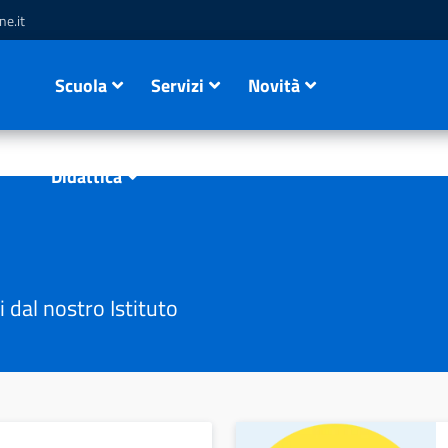
e.it
Scuola
Servizi
Novità
Didattica
i dal nostro Istituto