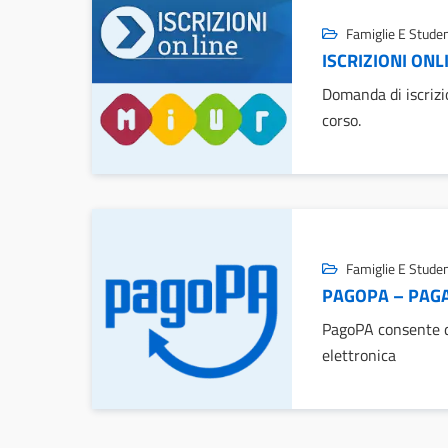
Famiglie E Studen
ISCRIZIONI ONL
Domanda di iscrizi
corso.
Famiglie E Studen
PAGOPA – PAGA
PagoPA consente d
elettronica