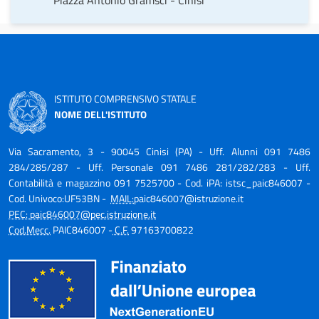
Piazza Antonio Gramsci - Cinisi
ISTITUTO COMPRENSIVO STATALE
NOME DELL'ISTITUTO
Via Sacramento, 3 - 90045 Cinisi (PA) - Uff. Alunni
091 7486
284/285/287 - Uff. Personale 091 7486 281/282/283 - Uff.
Contabilità e magazzino 091 7525700
- Cod. iPA: istsc_paic846007 -
Cod. Univoco:UF53BN -
MAIL:
paic846007@istruzione.it
PEC:
paic846007@pec.istruzione.it
Cod.Mecc.
PAIC846007 -
C.F.
97163700822