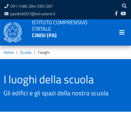
091 7486 284/285/287
paic846007@istruzione.it
ISTITUTO COMPRENSIVO
STATALE
CINISI (PA)
Home
Scuola
I luoghi
I luoghi della scuola
Gli edifici e gli spazi della nostra scuola